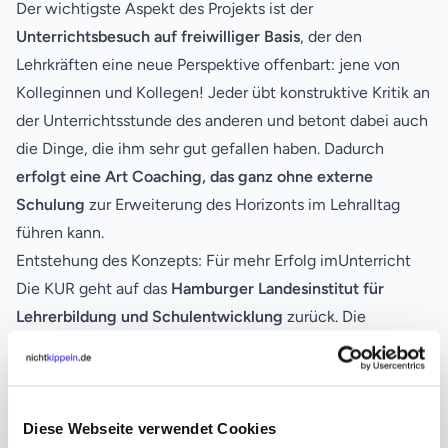
Der wichtigste Aspekt des Projekts ist der
Unterrichtsbesuch auf freiwilliger Basis
, der den
Lehrkräften eine neue Perspektive offenbart: jene von
Kolleginnen und Kollegen! Jeder übt konstruktive Kritik an
der Unterrichtsstunde des anderen und betont dabei auch
die Dinge, die ihm sehr gut gefallen haben. Dadurch
erfolgt eine Art Coaching, das ganz ohne externe
Schulung
zur Erweiterung des Horizonts im Lehralltag
führen kann.
Entstehung des Konzepts: Für mehr Erfolg imUnterricht
Die KUR geht auf das
Hamburger Landes­institut für
Lehrer­bildung und Schul­entwicklung
zurück. Die
Potenziale, die sich durch die gegenseitige Beurteilung im
Unterricht ergeben, werden mit dieser Methodik
aufgedeckt. Entgegen des üblichen Arbeitsalltags von
Lehrkräften, der spätestens nach dem Referendariat
Diese Webseite verwendet Cookies